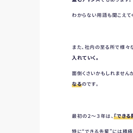
わからない用語も聞こえて
また、社内の至る所で様々
入れていく。
面倒くさいかもしれませんが
なる
のです。
最初の２～３年は、
「できる
特に“できる先輩”には積