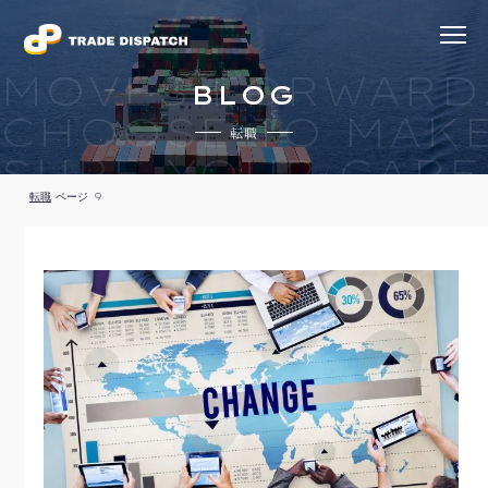
MOVES FORWARD
BLOG
CHOOSE TO MAK
転職
SURE YOUR CARE
転職
ページ 9