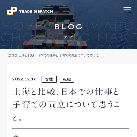
MOVES FORWARD
BLOG
CHOOSE TO MAK
ブログ
SURE YOUR CARE
ブログ
上海と比較、日本での仕事と子育ての両立について思うこと。
女性
転職
2022.12.16
上海と比較、日本での仕事と
子育ての両立について思うこ
と。