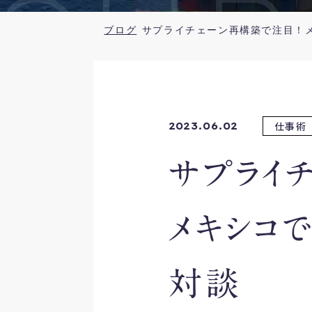
SUR
ブログ
仕事術
2023.06.02
サプライ
メキシコ
対談