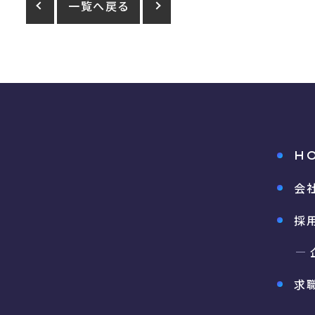
一覧へ戻る
H
会
採
求